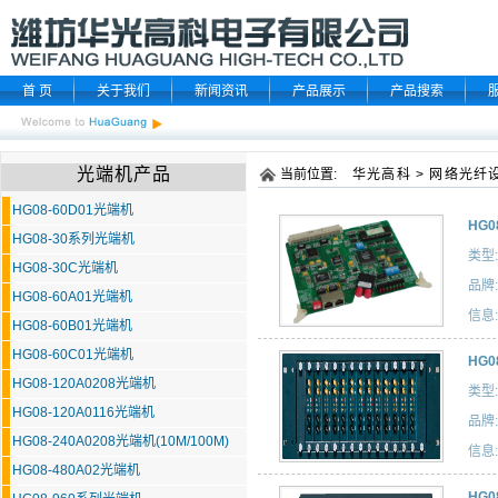
首 页
关于我们
新闻资讯
产品展示
产品搜索
光端机产品
当前位置:
华光高科
>
网络光纤
HG08-60D01光端机
HG0
HG08-30系列光端机
类型:
HG08-30C光端机
品牌:
HG08-60A01光端机
信息:
HG08-60B01光端机
HG08-60C01光端机
HG0
HG08-120A0208光端机
类型:
HG08-120A0116光端机
品牌:
HG08-240A0208光端机(10M/100M)
信息:
HG08-480A02光端机
HG0